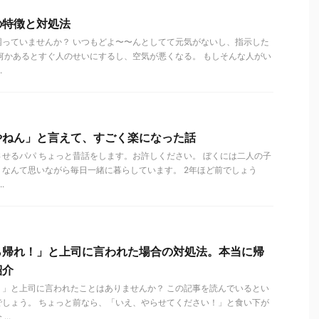
の特徴と対処法
困っていませんか？ いつもどよ〜〜んとしてて元気がないし、指示した
何かあるとすぐ人のせいにするし、空気が悪くなる。 もしそんな人がい
.
やねん」と言えて、すごく楽になった話
せるパパ ちょっと昔話をします。お許しください。 ぼくには二人の子
なんて思いながら毎日一緒に暮らしています。 2年ほど前でしょう
.
ら帰れ！」と上司に言われた場合の対処法。本当に帰
紹介
！」と上司に言われたことはありませんか？ この記事を読んでいるとい
でしょう。 ちょっと前なら、「いえ、やらせてください！」と食い下が
..