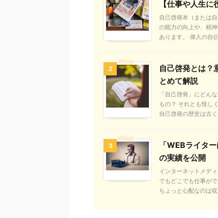
【仕事や人生に
自己啓発本（または自
の能力の向上や、精神
あります。 偉人の自伝も
自己啓発とは？
2
とめて解説
「自己啓発」にどんな
もの？ それとも怪し
自己啓発の歴史は古く、
「WEBライタ
3
の実績を公開
インターネットメディ
でもどこでも仕事がで
ちょっと心配なのは収入