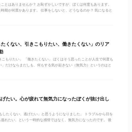
たことはありませんか？ お恥ずかしいですが、ぼくは何度もあります。
時期が何度かあります。 仕事をしないと、どうなるのか？ 気になると
したくない、引きこもりたい、働きたくない」のリア
動
きこもりたい」 「働きたくない」 ぼくはそう思ったことが人生で何度も
ない」だけならまだしも、何もする気が起きない（無気力）というのはと
逃げたい。心が疲れて無気力になったぼくが抜け出し
何もしたくない、逃げたい」と思うようになりました。 トラブルから目を
ら逃れたい、という一時的な感情ではなく、無気力になったのです。 後