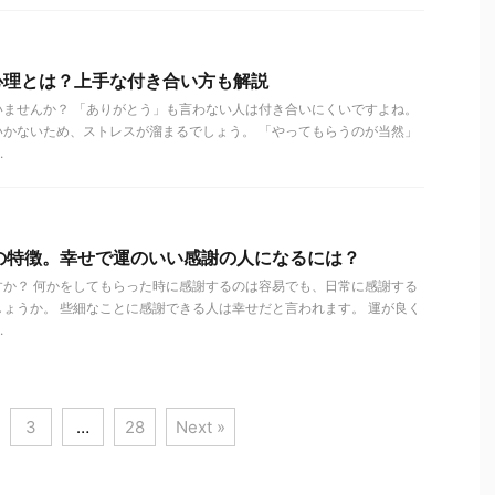
心理とは？上手な付き合い方も解説
いませんか？ 「ありがとう」も言わない人は付き合いにくいですよね。
いかないため、ストレスが溜まるでしょう。 「やってもらうのが当然」
.
の特徴。幸せで運のいい感謝の人になるには？
すか？ 何かをしてもらった時に感謝するのは容易でも、日常に感謝する
ょうか。 些細なことに感謝できる人は幸せだと言われます。 運が良く
.
3
…
28
Next »