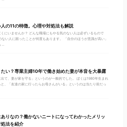
人の11の特徴。心理や対処法も解説
近くにいませんか？ どんな職場にもやる気のない人は必ずいるもので
のない人に困ったことが何度もあります。 「自分のほうが意識が高い」
..
たい？専業主婦10年で働き始めた妻が本音を大暴露
出て、妻が家を守る」というのが一般的でした。 ぼくは1980年生まれ
ると、「友達の家に行ったらお母さんがいる」というのは当たり前だっ
はありなの？働かないニートになってわかったメリッ
対処法を紹介