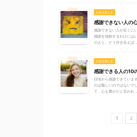
人生を楽しむ
感謝できない人の
感謝できない人が近くに
感謝を強制するわけには
の人と、どう付き合えば ..
人生を楽しむ
感謝できる人の10
日頃から感謝できていま
のは難しいのではないでし
て、心も豊かだと言われ ..
1
2