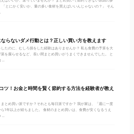
買えばいいか、迷っていませんか？ まとめ買いで節約できない原因の多
 「とにかく安いか、量の多い食材を買えばいいんじゃないの？」 そん
.
にならないダメ行動とは？正しい買い方を教えます
をしたのに、むしろ損をした経験はありませんか？ 私も食費の予算を大
野菜を腐らせるなど、長い間まとめ買いがうまくできませんでした。 と
..
のコツ！お金と時間を賢く節約する方法を経験者が教え
、まとめ買い派ですか？それとも毎日派ですか？ 我が家は、「週に一度
ら1年以上が経ちました。 食材のまとめ買いは、食費が安くなるうえ
..