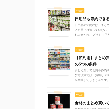
生活術
日用品も節約でき
日用品の節約には、まと
とめ買いは適していない
れませんね。 どうして正反 .
生活術
【節約術】まとめ
の5つの条件
まとめ買いで食費を節約
び方次第では、買出し時
が半減してしまうんです。 .
生活術
食材のまとめ買いで