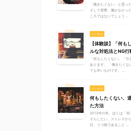
「働きたくない」と思っ
そして実際、働かなかった
ころではないでしょう ...
メンタル
【体験談】「何も
ルな対処法とNG行
「何もしたくない」 「引
あります。 「働きたく
ても辛いものです。 ...
メンタル
何もしたくない、
た方法
2013年の冬、ぼくは「
そらしたい、ストレスか
日、うつ病であること ...