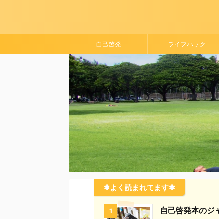
自己啓発
ライフハック
✱よく読まれてます✱
自己啓発本のジ
1