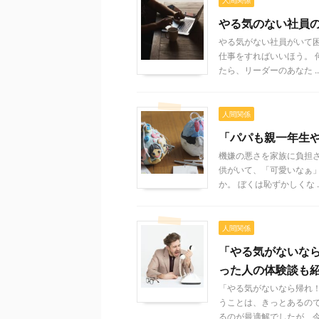
人間関係
やる気のない社員
やる気がない社員がいて
仕事をすればいいほう。 
たら、リーダーのあなた ..
人間関係
「パパも親一年生
機嫌の悪さを家族に負担さ
供がいて、「可愛いなぁ」
か。 ぼくは恥ずかしくな ..
人間関係
「やる気がないな
った人の体験談も
「やる気がないなら帰れ
うことは、きっとあるの
るのが最適解でしたが、今 .