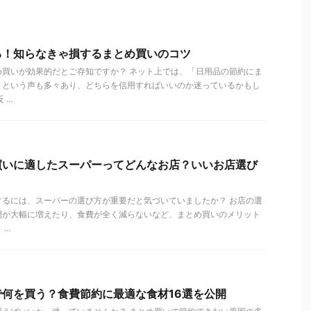
る！知らなきゃ損するまとめ買いのコツ
め買いが効果的だとご存知ですか？ ネット上では、「日用品の節約にま
」という声も多々あり、どちらを信用すればいいのか迷っているかもし
..
買いに適したスーパーってどんなお店？いいお店選び
するには、スーパーの選び方が重要だと気づいていましたか？ お店の選
間が大幅に増えたり、食費が全く減らないなど、まとめ買いのメリット
..
何を買う？食費節約に最適な食材16選を公開