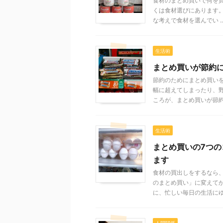
食材のまとめ買いで何を
くは食材選びにあります。
な考えで食材を選んでい ..
生活術
まとめ買いが節約
節約のためにまとめ買い
幅に超えてしまったり、
ころが、まとめ買いが節約 .
生活術
まとめ買いの7つ
ます
食材の買出しをするなら
のまとめ買い」に変えてか
に、忙しい毎日の生活にゆ .