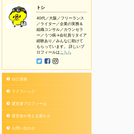
トシ
40代／大阪／フリーランス
／ライター／企業の実務＆
組織コンサル／カウンセラ
ー／うつ病→会社員リタイア
経験あり／みんなに助けて
もらっています。 詳しいプ
ロフィールは
こちら
自己啓発
ライフハック
運営者プロフィール
運営者が考える豊かさ
お問い合わせ