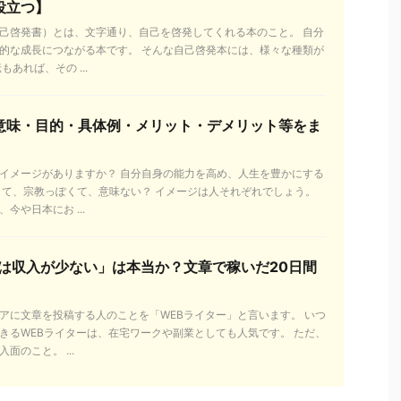
役立つ】
己啓発書）とは、文字通り、自己を啓発してくれる本のこと。 自分
的な成長につながる本です。 そんな自己啓発本には、様々な種類が
あれば、その ...
意味・目的・具体例・メリット・デメリット等をま
イメージがありますか？ 自分自身の能力を高め、人生を豊かにする
くて、宗教っぽくて、意味ない？ イメージは人それぞれでしょう。
今や日本にお ...
ーは収入が少ない」は本当か？文章で稼いだ20日間
アに文章を投稿する人のことを「WEBライター」と言います。 いつ
きるWEBライターは、在宅ワークや副業としても人気です。 ただ、
面のこと。 ...