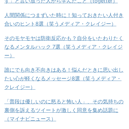
ず」と言い放った人から学んだこと（togetter）
人間関係につまずいた時に！知っておきたい人付き
合いのヒント8選（笑うメディア・クレイジー）
そのモヤモヤは防衛反応かも？自分をいたわりたく
なるメンタルハック 7選（笑うメディア・クレイジ
ー）
誰にでも向き不向きはある！悩んだときに思い出し
たい心が軽くなるメッセージ8選（笑うメディア・
クレイジー）
「普段は優しいのに怒ると怖い人」、その気持ちの
裏側を訴えるツイートが激しく同意を集め話題に
（マイナビニュース）