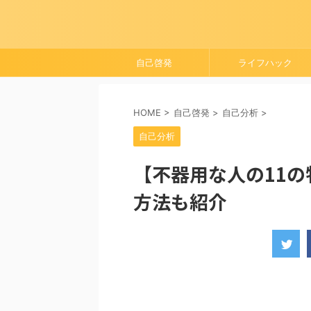
自己啓発
ライフハック
HOME
>
自己啓発
>
自己分析
>
自己分析
【不器用な人の11
方法も紹介