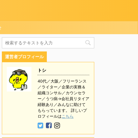
せ
運営者プロフィール
トシ
40代／大阪／フリーランス
／ライター／企業の実務＆
組織コンサル／カウンセラ
ー／うつ病→会社員リタイア
経験あり／みんなに助けて
もらっています。 詳しいプ
ロフィールは
こちら