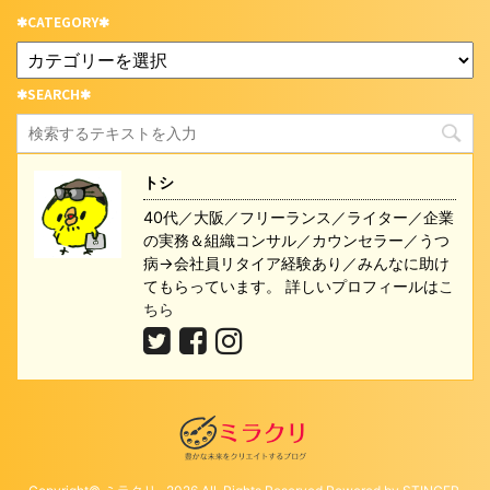
✱CATEGORY✱
✱SEARCH✱
トシ
40代／大阪／フリーランス／ライター／企業
の実務＆組織コンサル／カウンセラー／うつ
病→会社員リタイア経験あり／みんなに助け
てもらっています。 詳しいプロフィールは
こ
ちら