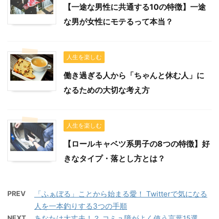
【一途な男性に共通する10の特徴】一途
な男が女性にモテるって本当？
人生を楽しむ
働き過ぎる人から「ちゃんと休む人」に
なるための大切な考え方
人生を楽しむ
【ロールキャベツ系男子の8つの特徴】好
きなタイプ・落とし方とは？
PREV
「ふぁぼる」ことから始まる愛！ Twitterで気になる
人を一本釣りする3つの手順
NEXT
あなたは大丈夫！？ コミュ障がよく使う言葉15選