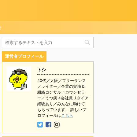
せ
運営者プロフィール
トシ
40代／大阪／フリーランス
／ライター／企業の実務＆
組織コンサル／カウンセラ
ー／うつ病→会社員リタイア
経験あり／みんなに助けて
もらっています。 詳しいプ
ロフィールは
こちら