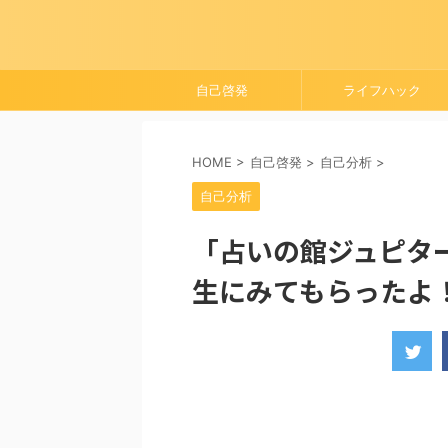
自己啓発
ライフハック
HOME
>
自己啓発
>
自己分析
>
自己分析
「占いの館ジュピタ
生にみてもらったよ