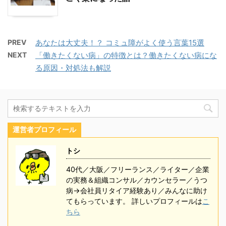
PREV
あなたは大丈夫！？ コミュ障がよく使う言葉15選
NEXT
「働きたくない病」の特徴とは？働きたくない病にな
る原因・対処法も解説
運営者プロフィール
トシ
40代／大阪／フリーランス／ライター／企業
の実務＆組織コンサル／カウンセラー／うつ
病→会社員リタイア経験あり／みんなに助け
てもらっています。 詳しいプロフィールは
こ
ちら