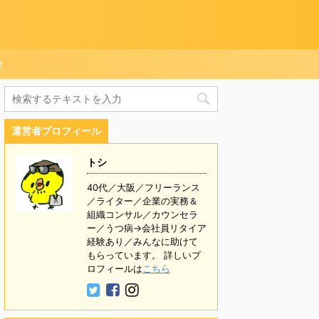
せ
運営者プロフィール
トシ
40代／大阪／フリーランス
／ライター／企業の実務＆
組織コンサル／カウンセラ
ー／うつ病→会社員リタイア
経験あり／みんなに助けて
もらっています。 詳しいプ
ロフィールは
こちら