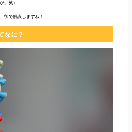
が。笑）
、後で解説しますね！
てなに？