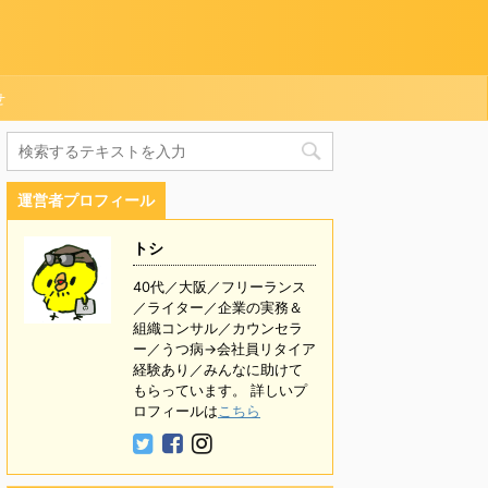
せ
運営者プロフィール
トシ
40代／大阪／フリーランス
／ライター／企業の実務＆
組織コンサル／カウンセラ
ー／うつ病→会社員リタイア
経験あり／みんなに助けて
もらっています。 詳しいプ
ロフィールは
こちら