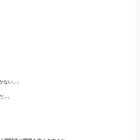
かない…」
だ…」