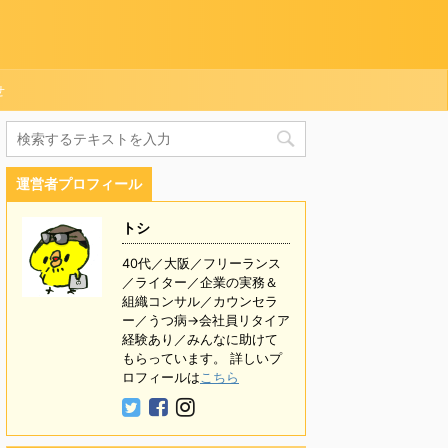
せ
運営者プロフィール
トシ
40代／大阪／フリーランス
／ライター／企業の実務＆
組織コンサル／カウンセラ
ー／うつ病→会社員リタイア
経験あり／みんなに助けて
もらっています。 詳しいプ
ロフィールは
こちら