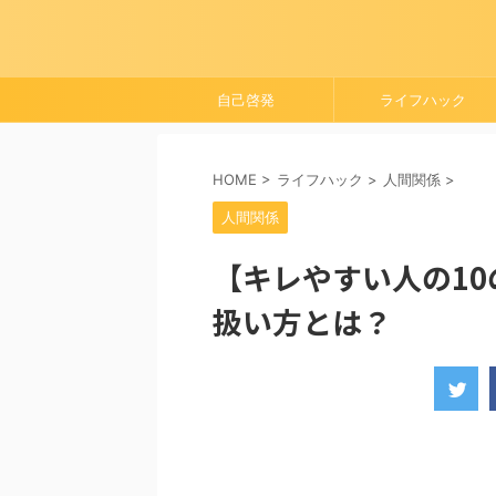
自己啓発
ライフハック
HOME
>
ライフハック
>
人間関係
>
人間関係
【キレやすい人の1
扱い方とは？