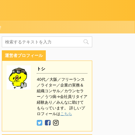
せ
運営者プロフィール
トシ
40代／大阪／フリーランス
／ライター／企業の実務＆
組織コンサル／カウンセラ
ー／うつ病→会社員リタイア
経験あり／みんなに助けて
もらっています。 詳しいプ
ロフィールは
こちら