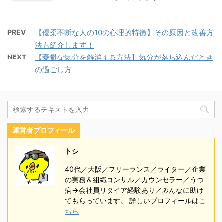
PREV
【優柔不断な人の10の心理的特徴】その原因と改善方
法も紹介します！
NEXT
【憂鬱な気分を解消する方法】気分が落ち込んだとき
の過ごし方
運営者プロフィール
トシ
40代／大阪／フリーランス／ライター／企業
の実務＆組織コンサル／カウンセラー／うつ
病→会社員リタイア経験あり／みんなに助け
てもらっています。 詳しいプロフィールは
こ
ちら