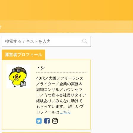
せ
運営者プロフィール
トシ
40代／大阪／フリーランス
／ライター／企業の実務＆
組織コンサル／カウンセラ
ー／うつ病→会社員リタイア
経験あり／みんなに助けて
もらっています。 詳しいプ
ロフィールは
こちら