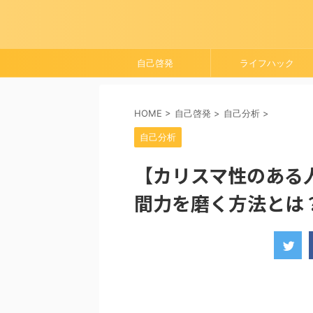
自己啓発
ライフハック
HOME
>
自己啓発
>
自己分析
>
自己分析
【カリスマ性のある
間力を磨く方法とは