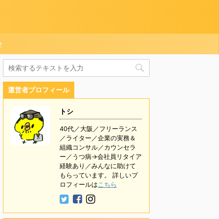
せ
運営者プロフィール
トシ
40代／大阪／フリーランス
／ライター／企業の実務＆
組織コンサル／カウンセラ
ー／うつ病→会社員リタイア
経験あり／みんなに助けて
もらっています。 詳しいプ
ロフィールは
こちら