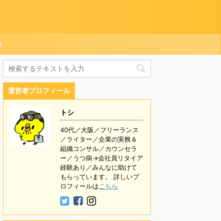
せ
運営者プロフィール
トシ
40代／大阪／フリーランス
／ライター／企業の実務＆
組織コンサル／カウンセラ
ー／うつ病→会社員リタイア
経験あり／みんなに助けて
もらっています。 詳しいプ
ロフィールは
こちら