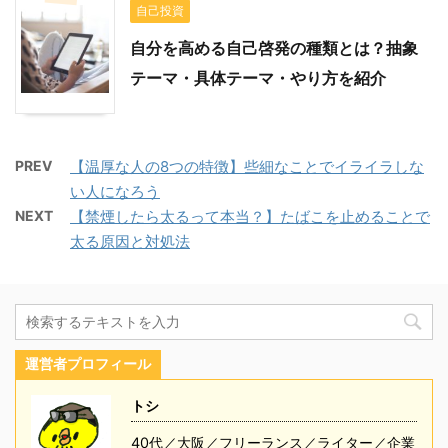
自己投資
自分を高める自己啓発の種類とは？抽象
テーマ・具体テーマ・やり方を紹介
PREV
【温厚な人の8つの特徴】些細なことでイライラしな
い人になろう
NEXT
【禁煙したら太るって本当？】たばこを止めることで
太る原因と対処法
運営者プロフィール
トシ
40代／大阪／フリーランス／ライター／企業