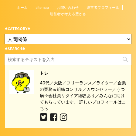
ホーム
sitemap
お問い合わせ
運営者プロフィール
運営者が考える豊かさ
✱CATEGORY✱
✱SEARCH✱
トシ
40代／大阪／フリーランス／ライター／企業
の実務＆組織コンサル／カウンセラー／うつ
病→会社員リタイア経験あり／みんなに助け
てもらっています。 詳しいプロフィールは
こ
ちら