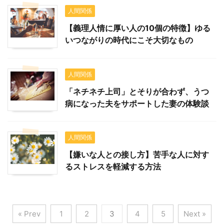
人間関係
【義理人情に厚い人の10個の特徴】ゆる
いつながりの時代にこそ大切なもの
人間関係
「ネチネチ上司」とそりが合わず、うつ
病になった夫をサポートした妻の体験談
人間関係
【嫌いな人との接し方】苦手な人に対す
るストレスを軽減する方法
« Prev
1
2
3
4
5
Next »