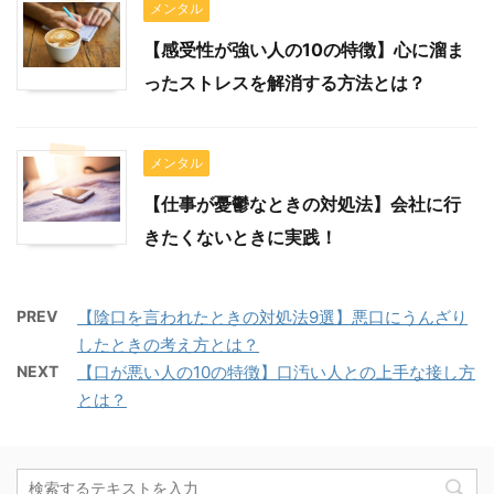
メンタル
【感受性が強い人の10の特徴】心に溜ま
ったストレスを解消する方法とは？
メンタル
【仕事が憂鬱なときの対処法】会社に行
きたくないときに実践！
PREV
【陰口を言われたときの対処法9選】悪口にうんざり
したときの考え方とは？
NEXT
【口が悪い人の10の特徴】口汚い人との上手な接し方
とは？