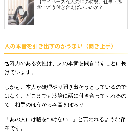
【マイペースな人の10の特徴】仕事・恋
愛でどう付き合えばいいのか？
人の本音を引き出すのがうまい（聞き上手）
包容力のある女性は、人の本音を聞き出すことに長
けています。
しかも、本人が無理やり聞き出そうとしているので
はなく、どこまでも冷静に話に付き合ってくれるの
で、相手のほうから本音をぽろり…。
「あの人には嘘をつけない…」と言われるような存
在です。