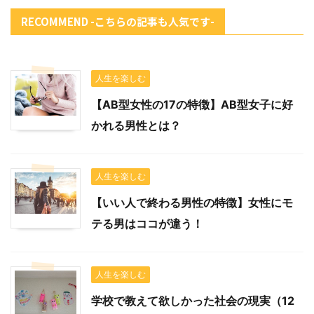
RECOMMEND -こちらの記事も人気です-
人生を楽しむ
【AB型女性の17の特徴】AB型女子に好
かれる男性とは？
人生を楽しむ
【いい人で終わる男性の特徴】女性にモ
テる男はココが違う！
人生を楽しむ
学校で教えて欲しかった社会の現実（12