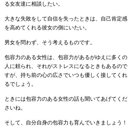
る女友達に相談したい。
大きな失敗をして自信を失ったときは、自己肯定感
を高めてくれる彼女の側にいたい。
男女を問わず、そう考えるものです。
包容力のある女性は、包容力があるがゆえに多くの
人に頼られ、それがストレスになるときもあるので
すが、持ち前の心の広さでいつも優しく接してくれ
るでしょう。
ときには包容力のある女性の話も聞いてあげてくだ
さいね。
そして、自分自身の包容力も育んでいきましょう！