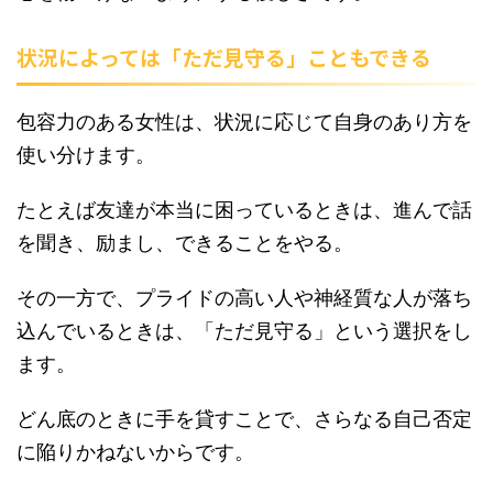
状況によっては「ただ見守る」こともできる
包容力のある女性は、状況に応じて自身のあり方を
使い分けます。
たとえば友達が本当に困っているときは、進んで話
を聞き、励まし、できることをやる。
その一方で、プライドの高い人や神経質な人が落ち
込んでいるときは、「ただ見守る」という選択をし
ます。
どん底のときに手を貸すことで、さらなる自己否定
に陥りかねないからです。