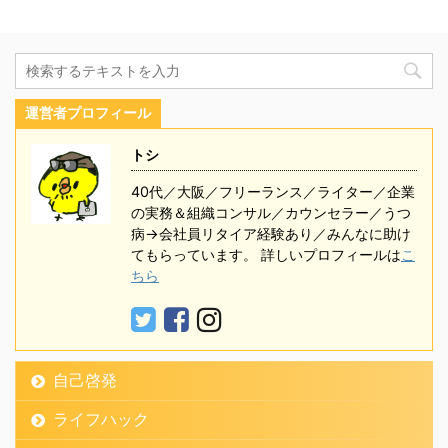
運営者プロフィール
トシ
40代／大阪／フリーランス／ライター／企業
の実務＆組織コンサル／カウンセラー／うつ
病→会社員リタイア経験あり／みんなに助け
てもらっています。 詳しいプロフィールは
こ
ちら
自己啓発
ライフハック