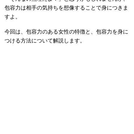
包容力は相手の気持ちを想像することで身につきま
すよ。
今回は、包容力のある女性の特徴と、包容力を身に
つける方法について解説します。