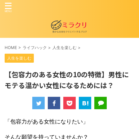
HOME
>
ライフハック
>
人生を楽しむ
>
人生を楽しむ
【包容力のある女性の10の特徴】男性に
モテる温かい女性になるためには？
「包容力がある女性になりたい」
そんな願望を持っていませんか？