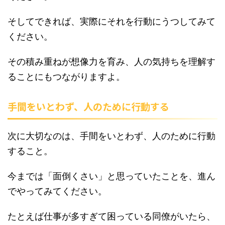
そしてできれば、実際にそれを行動にうつしてみて
ください。
その積み重ねが想像力を育み、人の気持ちを理解す
ることにもつながりますよ。
手間をいとわず、人のために行動する
次に大切なのは、手間をいとわず、人のために行動
すること。
今までは「面倒くさい」と思っていたことを、進ん
でやってみてください。
たとえば仕事が多すぎて困っている同僚がいたら、