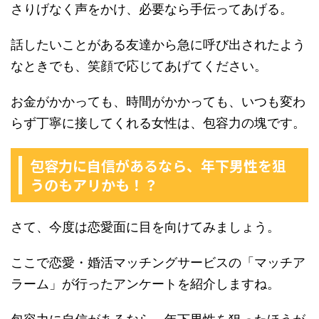
さりげなく声をかけ、必要なら手伝ってあげる。
話したいことがある友達から急に呼び出されたよう
なときでも、笑顔で応じてあげてください。
お金がかかっても、時間がかかっても、いつも変わ
らず丁寧に接してくれる女性は、包容力の塊です。
包容力に自信があるなら、年下男性を狙
うのもアリかも！？
さて、今度は恋愛面に目を向けてみましょう。
ここで恋愛・婚活マッチングサービスの「マッチア
ラーム」が行ったアンケートを紹介しますね。