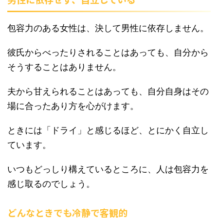
包容力のある女性は、決して男性に依存しません。
彼氏からべったりされることはあっても、自分から
そうすることはありません。
夫から甘えられることはあっても、自分自身はその
場に合ったあり方を心がけます。
ときには「ドライ」と感じるほど、とにかく自立し
ています。
いつもどっしり構えているところに、人は包容力を
感じ取るのでしょう。
どんなときでも冷静で客観的