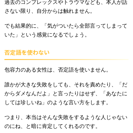
過去のコンプレックスやトラウマなども、本人が話
さない限り、自分からは触れません。
でも結果的に、「気がついたら全部言ってしまって
いた」という感覚になるでしょう。
否定語を使わない
包容力のある女性は、否定語を使いません。
誰かが大きな失敗をしても、それを責めたり、「だ
からダメなんだよ」と言ったりはせず、「あなたに
しては珍しいね」のような言い方をします。
つまり、本当はそんな失敗をするような人じゃない
のにね、と暗に肯定してくれるのです。