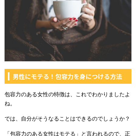
男性にモテる！包容力を身につける方法
包容力のある女性の特徴は、これでわかりましたよ
ね。
では、自分がそうなることはできるのでしょうか？
「包容力のある女性はモテる」と言われるので、正