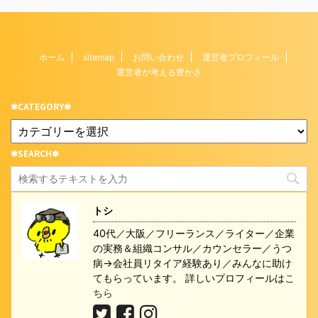
ホーム
sitemap
お問い合わせ
運営者プロフィール
運営者が考える豊かさ
✱CATEGORY✱
✱SEARCH✱
トシ
40代／大阪／フリーランス／ライター／企業
の実務＆組織コンサル／カウンセラー／うつ
病→会社員リタイア経験あり／みんなに助け
てもらっています。 詳しいプロフィールは
こ
ちら