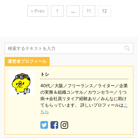
« Prev
1
…
11
12
運営者プロフィール
トシ
40代／大阪／フリーランス／ライター／企業
の実務＆組織コンサル／カウンセラー／うつ
病→会社員リタイア経験あり／みんなに助け
てもらっています。 詳しいプロフィールは
こ
ちら