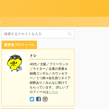
せ
運営者プロフィール
トシ
40代／大阪／フリーランス
／ライター／企業の実務＆
組織コンサル／カウンセラ
ー／うつ病→会社員リタイア
経験あり／みんなに助けて
もらっています。 詳しいプ
ロフィールは
こちら