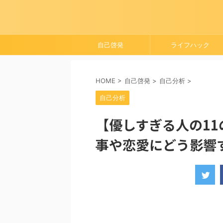
自己啓発
ライフハック
HOME
>
自己啓発
>
自己分析
>
自己分析
【優しすぎる人の1
事や恋愛にどう影響