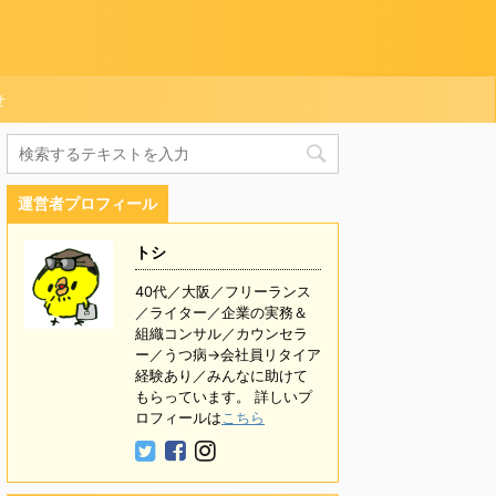
せ
運営者プロフィール
トシ
40代／大阪／フリーランス
／ライター／企業の実務＆
組織コンサル／カウンセラ
ー／うつ病→会社員リタイア
経験あり／みんなに助けて
もらっています。 詳しいプ
ロフィールは
こちら