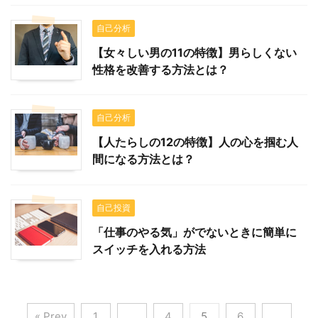
自己分析
【女々しい男の11の特徴】男らしくない
性格を改善する方法とは？
自己分析
【人たらしの12の特徴】人の心を掴む人
間になる方法とは？
自己投資
「仕事のやる気」がでないときに簡単に
スイッチを入れる方法
« Prev
1
…
4
5
6
…