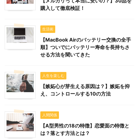
【メルカリって本当に安いの？】30品を
購入して徹底検証！
生活術
【MacBook Airのバッテリー交換の全手
順】ついでにバッテリー寿命を長持ちさ
せる方法を聞いてきた
人生を楽しむ
【嫉妬心が芽生える原因は？】嫉妬を抑
え、コントロールする10の方法
人間関係
【A型男性の18の特徴】恋愛面の特徴と
は？落とす方法とは？