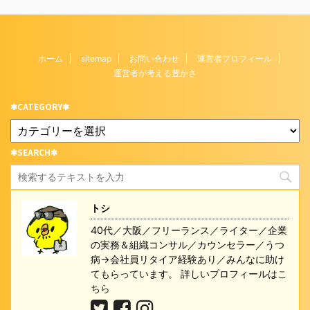
ホーム
sitemap
お問い合わせ
運営者プロフィール
運営者が考える豊かさ
✱CATEGORY✱
✱SEARCH✱
トシ
40代／大阪／フリーランス／ライター／企業
の実務＆組織コンサル／カウンセラー／うつ
病→会社員リタイア経験あり／みんなに助け
てもらっています。 詳しいプロフィールは
こ
ちら