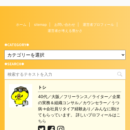
ホーム
sitemap
お問い合わせ
運営者プロフィール
運営者が考える豊かさ
✱CATEGORY✱
✱SEARCH✱
トシ
40代／大阪／フリーランス／ライター／企業
の実務＆組織コンサル／カウンセラー／うつ
病→会社員リタイア経験あり／みんなに助け
てもらっています。 詳しいプロフィールは
こ
ちら