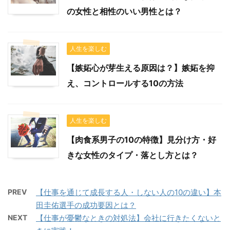
の女性と相性のいい男性とは？
人生を楽しむ
【嫉妬心が芽生える原因は？】嫉妬を抑
え、コントロールする10の方法
人生を楽しむ
【肉食系男子の10の特徴】見分け方・好
きな女性のタイプ・落とし方とは？
PREV
【仕事を通じて成長する人・しない人の10の違い】本
田圭佑選手の成功要因とは？
NEXT
【仕事が憂鬱なときの対処法】会社に行きたくないと