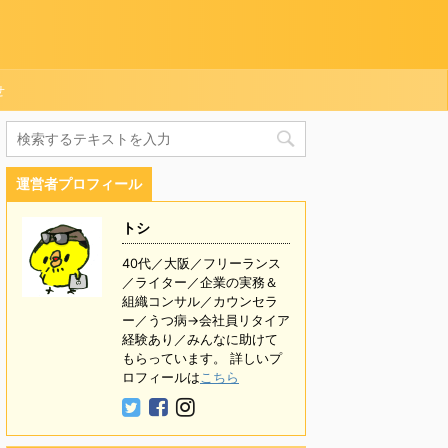
せ
運営者プロフィール
トシ
40代／大阪／フリーランス
／ライター／企業の実務＆
組織コンサル／カウンセラ
ー／うつ病→会社員リタイア
経験あり／みんなに助けて
もらっています。 詳しいプ
ロフィールは
こちら